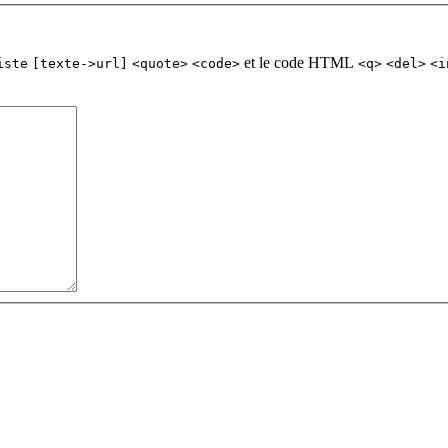
et le code HTML
iste
[texte->url]
<quote>
<code>
<q>
<del>
<i